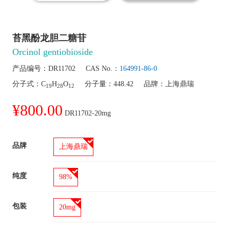
苔黑酚龙胆二糖苷
Orcinol gentiobioside
产品编号：
DR11702
CAS No.：
164991-86-0
分子式：
C
H
O
分子量：
448.42
品牌：
上海鼎瑞
19
28
12
¥800.00
DR11702-20mg
品牌
上海鼎瑞
纯度
98%
包装
20mg